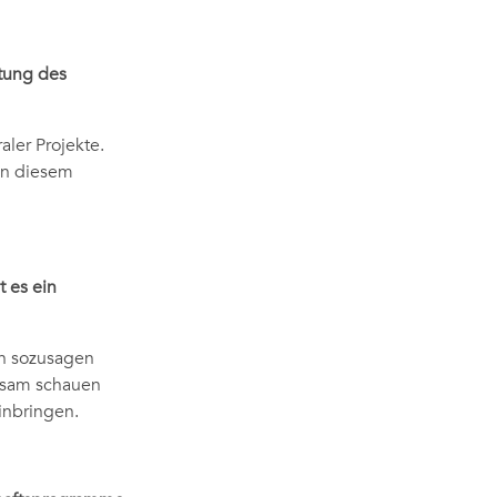
itung des
ler Projekte.
in diesem
t es ein
ich sozusagen
rksam schauen
inbringen.