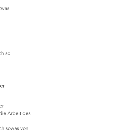
etwas
ch so
er
er
die Arbeit des
och sowas von