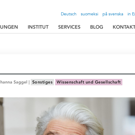
Deutsch
suomeksi
på svenska
in E
TUNGEN
INSTITUT
SERVICES
BLOG
KONTAK
Johanna Saggel |
Sonstiges
Wissenschaft und Gesellschaft