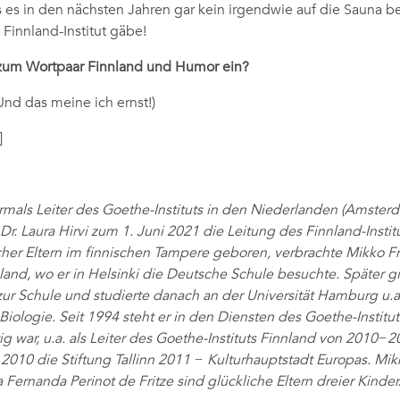
s es in den nächsten Jahren gar kein irgendwie auf die Sauna
 Finnland-Institut gäbe!
 zum Wortpaar Finnland und Humor ein?
Und das meine ich ernst!)
]
ormals Leiter des Goethe-Instituts in den Niederlanden (Amsterda
Dr. Laura Hirvi zum 1. Juni 2021 die Leitung des Finnland-Inst
her Eltern im finnischen Tampere geboren, verbrachte Mikko Fr
land, wo er in Helsinki die Deutsche Schule besuchte. Später gi
ur Schule und studierte danach an der Universität Hamburg u.a
ologie. Seit 1994 steht er in den Diensten des Goethe-Instituts,
ig war, u.a. als Leiter des Goethe-Instituts Finnland von 2010−
−2010 die Stiftung Tallinn 2011 − Kulturhauptstadt Europas. Mik
 Fernanda Perinot de Fritze sind glückliche Eltern dreier Kinder