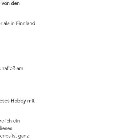
d von den
 als in Finnland
aunafloß am
dieses Hobby mit
e ich ein
dieses
r es ist ganz