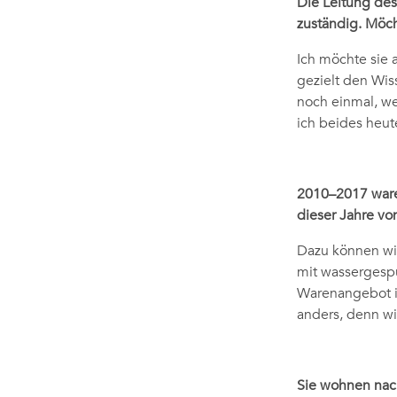
Die Leitung des
zuständig. Möch
Ich möchte sie a
gezielt den Wiss
noch einmal, we
ich beides heut
2010–2017 waren
dieser Jahre vo
Dazu können wir
mit wassergespü
Warenangebot in
anders, denn wi
Sie wohnen nach