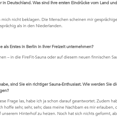
r in Deutschland. Was sind Ihre ersten Eindrücke vom Land un
h mich nicht beklagen. Die Menschen scheinen mir gesprächiger
prächig als in den Niederlanden.
als Erstes in Berlin in Ihrer Freizeit unternehmen?
hen – in die FireFit-Sauna oder auf diesem neuen finnischen S
habe, sind Sie ein richtiger Sauna-Enthusiast. Wie werden Sie 
ngen?
iese Frage las, habe ich ja schon darauf geantwortet. Zudem hab
h hoffe sehr, sehr, sehr, dass meine Nachbarn es mir erlauben, 
f unserem Hinterhof zu heizen. Noch hat sich nichts geformt, abe