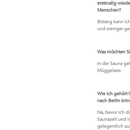
erstmalig wiede
Menschen?
Bislang kann ic
und weniger ges
Was möchten Sie 
In die Sauna ge
Müggelsee.
Wie ich gehört 
nach Berlin bri
Na, bevor ich d
Saunazelt und ic
gelegentlich au