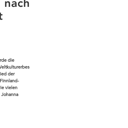
 nach
t
rde die
eltkulturerbes
lied der
Finnland-
ie vielen
? Johanna