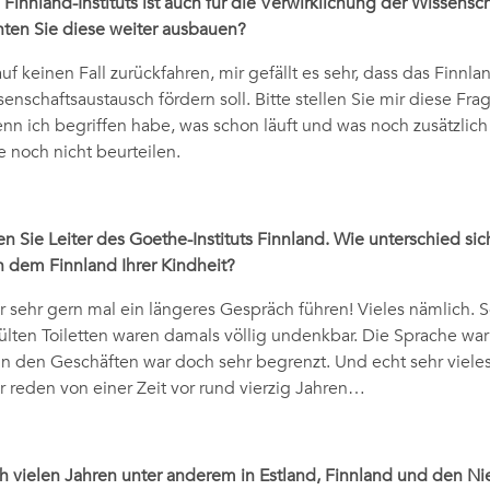
 Finnland-Instituts ist auch für die Verwirklichung der Wissen
ten Sie diese weiter ausbauen?
uf keinen Fall zurückfahren, mir gefällt es sehr, dass das Finnlan
enschaftsaustausch fördern soll. Bitte stellen Sie mir diese Fra
nn ich begriffen habe, was schon läuft und was noch zusätzlich
e noch nicht beurteilen.
 Sie Leiter des Goethe-Instituts Finnland. Wie unterschied sic
n dem Finnland Ihrer Kindheit?
 sehr gern mal ein längeres Gespräch führen! Vieles nämlich.
lten Toiletten waren damals völlig undenkbar. Die Sprache war
 den Geschäften war doch sehr begrenzt. Und echt sehr viele
r reden von einer Zeit vor rund vierzig Jahren…
 vielen Jahren unter anderem in Estland, Finnland und den N