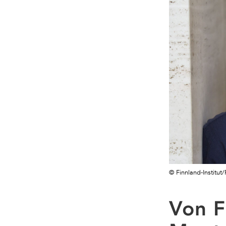
© Finnland-Institut
Von F