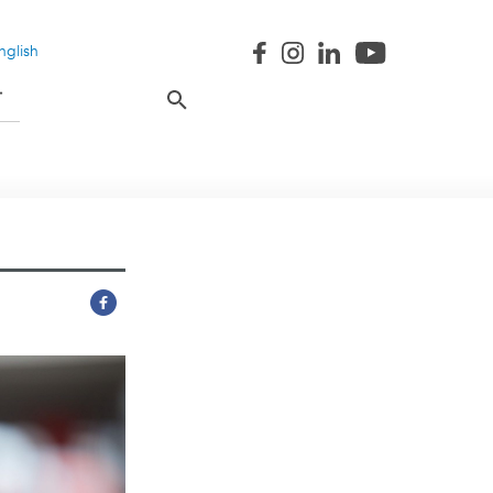
nglish
T