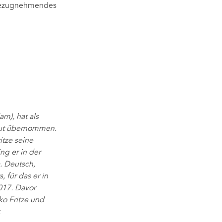
 bezugnehmendes
m), hat als
itut übernommen.
itze seine
ng er in der
. Deutsch,
 für das er in
2017. Davor
ko Fritze und
.